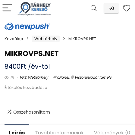
Kezdőlap
Webtárhely
MIKROVPS.NET
MIKROVPS.NET
8400
Ft
/év-től
111
VPS
,
Webtárhely
cPanel
,
Viszonteladói tárhely
Értékelés hozzáadása
Összehasonlítom
Leírás
További információk
Vélemények (0)