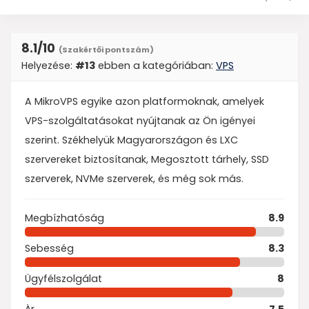
8.1
/10
(Szakértői pontszám)
Helyezése:
#13
ebben a kategóriában:
VPS
A MikroVPS egyike azon platformoknak, amelyek
VPS-szolgáltatásokat nyújtanak az Ön igényei
szerint. Székhelyük Magyarországon és LXC
szervereket biztosítanak, Megosztott tárhely, SSD
szerverek, NVMe szerverek, és még sok más.
Megbízhatóság
8.9
Sebesség
8.3
Ügyfélszolgálat
8
Ár
7.5