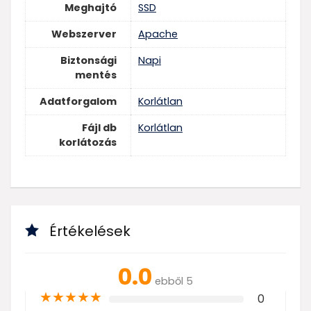
Meghajtó
SSD
Webszerver
Apache
Biztonsági
Napi
mentés
Adatforgalom
Korlátlan
Fájl db
Korlátlan
korlátozás
Értékelések
0.0
ebből 5
★
★
★
★
★
0