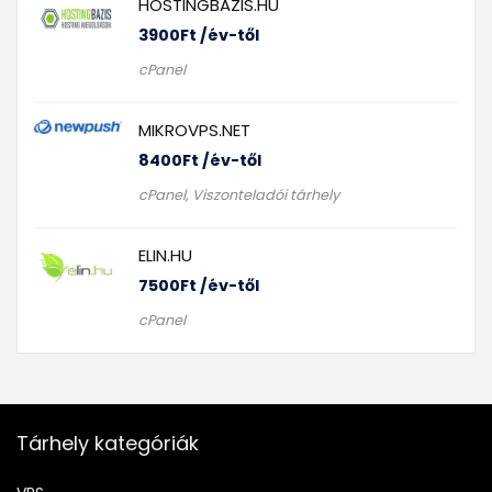
HOSTINGBAZIS.HU
3900
Ft
/év-től
cPanel
MIKROVPS.NET
8400
Ft
/év-től
cPanel
,
Viszonteladói tárhely
ELIN.HU
7500
Ft
/év-től
cPanel
Tárhely kategóriák