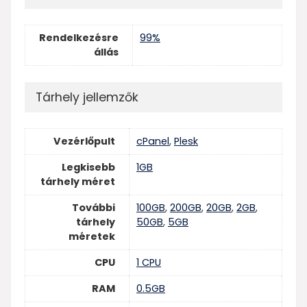
Rendelkezésre
99%
állás
Tárhely jellemzők
Vezérlőpult
cPanel
,
Plesk
Legkisebb
1GB
tárhely méret
További
100GB
,
200GB
,
20GB
,
2GB
,
tárhely
50GB
,
5GB
méretek
CPU
1 CPU
RAM
0.5GB