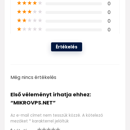
★
★
★
★
★
0
★
★
★
★
★
0
★
★
★
★
★
0
★
★
★
★
★
0
Értékelés
Még nincs értékelés
Első véleményt írhatja ehhez:
“MIKROVPS.NET”
Az e-mail címet nem tesszük közzé.
A kötelező
mezőket
*
karakterrel jelöltük