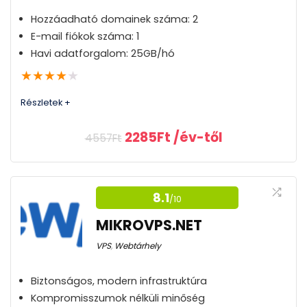
Hozzáadható domainek száma: 2
E-mail fiókok száma: 1
Havi adatforgalom: 25GB/hó
★
★
★
★
★
Részletek +
Original
Current
2285
Ft
/év-től
4557
Ft
price
price
was:
is:
Gyors és jól működő
4557Ft.
2285Ft.
szolgáltatások, korrekt
8.1
/10
támogatás.
MIKROVPS.NET
Nagyon stabil , jó szolgáltató. Évek óta Náluk
VPS
,
Webtárhely
futnak az oldalaink. Bármilyen
probléma/megkeresés esetén nagyon gyorsan
Biztonságos, modern infrastruktúra
reagálnak.
Kompromisszumok nélküli minőség