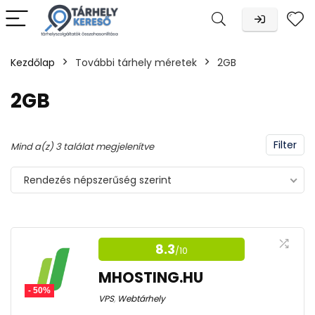
Kezdőlap
További tárhely méretek
2GB
n
x
2GB
Filter
Sorted
Mind a(z) 3 találat megjelenítve
by
Rendezés népszerűség szerint
popularity
8.3
/10
MHOSTING.HU
- 50%
VPS
,
Webtárhely