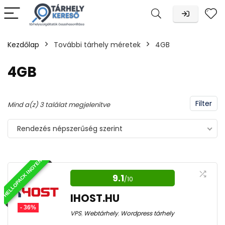
Kezdőlap
További tárhely méretek
4GB
n
x
4GB
Filter
Sorted
Mind a(z) 3 találat megjelenítve
by
Rendezés népszerűség szerint
popularity
HELLOPACK INGYEN
9.1
/10
IHOST.HU
- 36%
VPS
,
Webtárhely
,
Wordpress tárhely