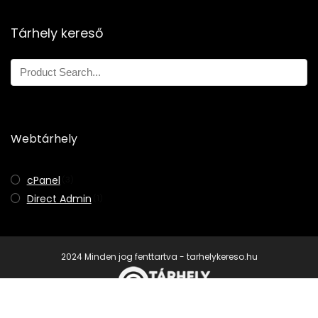
Sebesség
9
Nincs ilyen
Tárhely kereső
Ügyfélszolgálat
9.3
Ár
8.7
Webtárhely
Előnyök:
cPanel
(3)
Stabil szerverek
Direct Admin
(1)
Gyors ügyfélszolgálat
Jó ár/érték arány
2024 Minden jog fenttartva - tarhelykereso.hu
Hátrányok: