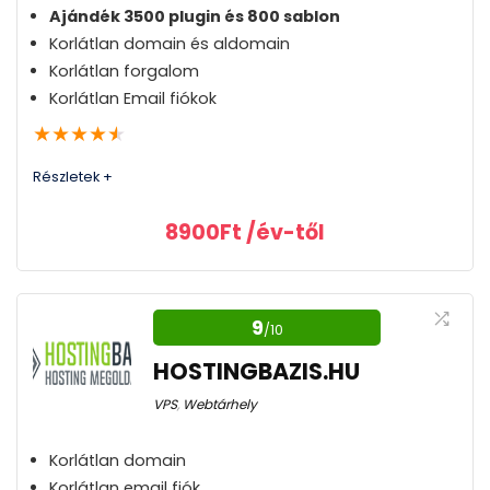
Ajándék 3500 plugin és 800 sablon
Megbízhatóság
Korlátlan domain és aldomain
9.6
Korlátlan forgalom
Sebesség
9.4
Korlátlan Email fiókok
★
★
★
★
★
Ügyfélszolgálat
8.9
Részletek +
Ár
10
8900
Ft
/év-től
Kiváló ár/érték arány
Előnyök:
9
Példa nélküli ügyféltámogatás és verhetetlen
/10
Ingyen SSL
szolgáltatás. Itt a minőség fordítottan arányos
HOSTINGBAZIS.HU
az árazással
HelloPack ajándékba
VPS
,
Webtárhely
Extra gyors szerverek
Megbízhatóság
10
Korlátlan domain
Redis, Memcached cache
Korlátlan email fiók