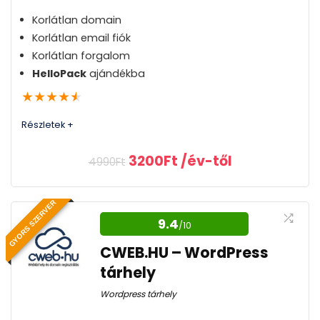
Korlátlan domain
Korlátlan email fiók
Korlátlan forgalom
HelloPack
ajándékba
★
★
★
★
★
Részletek +
Original
Current
3200
Ft
/év-től
4990
Ft
price
price
was:
is:
WordPress optimalizált
4990Ft.
3200Ft.
GYORS SZERVER
szerverek és infrastruktúra
9.4
/10
WordPress optimalizált szerverek és
CWEB.HU – WordPress
infrastruktúra biztosítsák a gyors betöltési időt
tárhely
és az optimális teljesítményt a webhelyek
Wordpress tárhely
számára.