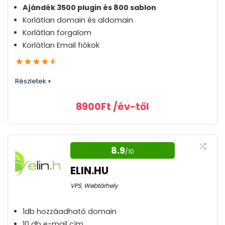
Ajándék 3500 plugin és 800 sablon
Megbízhatóság
Korlátlan domain és aldomain
9.6
Korlátlan forgalom
Sebesség
9.4
Korlátlan Email fiókok
★
★
★
★
★
Ügyfélszolgálat
8.9
Részletek +
Ár
10
8900
Ft
/év-től
Kiváló ár/érték arány
Előnyök:
8.9
Példa nélküli ügyféltámogatás és verhetetlen
/10
Ingyen SSL
szolgáltatás. Itt a minőség fordítottan arányos
ELIN.HU
az árazással
HelloPack ajándékba
VPS
,
Webtárhely
Extra gyors szerverek
Megbízhatóság
10
1db hozzáadható domain
Redis, Memcached cache
10 db e-mail cím