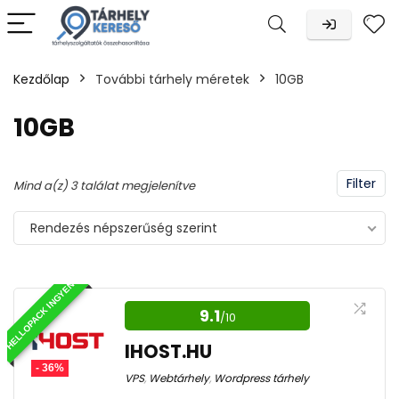
Kezdőlap
További tárhely méretek
10GB
n
x
10GB
Filter
Sorted
Mind a(z) 3 találat megjelenítve
by
Rendezés népszerűség szerint
popularity
HELLOPACK INGYEN
9.1
/10
IHOST.HU
- 36%
VPS
,
Webtárhely
,
Wordpress tárhely