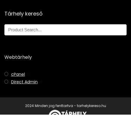
Sebesség
9
Nincs ilyen
Tárhely kereső
Ügyfélszolgálat
8.9
Ár
8.4
Webtárhely
Előnyök:
cPanel
(3)
Stabil szerverek
Direct Admin
(1)
Felhő tárhelyek
Jó ár/érték arány
2024 Minden jog fenttartva - tarhelykereso.hu
Hátrányok: