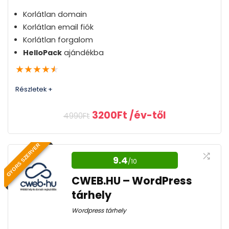
Korlátlan domain
Korlátlan email fiók
Korlátlan forgalom
HelloPack
ajándékba
★
★
★
★
★
Részletek +
Original
Current
3200
Ft
/év-től
4990
Ft
price
price
was:
is:
WordPress optimalizált
4990Ft.
3200Ft.
GYORS SZERVER
szerverek és infrastruktúra
9.4
/10
WordPress optimalizált szerverek és
CWEB.HU – WordPress
infrastruktúra biztosítsák a gyors betöltési időt
tárhely
és az optimális teljesítményt a webhelyek
Wordpress tárhely
számára.