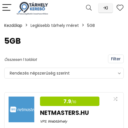
Kezdőlap
Legkisebb tárhely méret
5GB
n
x
5GB
Filter
Összesen 1 találat
Rendezés népszerűség szerint
7.9
/10
NETMASTERS.HU
VPS
,
Webtárhely