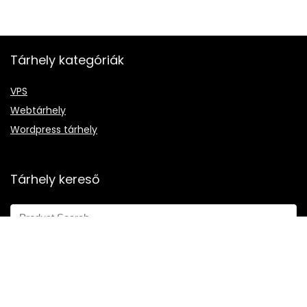
Sebesség
8.6
Ügyfélszolgálat
8.8
Tárhely kategóriák
Ár
7.4
VPS
Webtárhely
Wordpress tárhely
Előnyök:
Tárhely kereső
Stabil szerverek
Gyors ügyfélszolgálat
Pénzvisszafizetés, és biztosítás
Hátrányok:
2024 Minden jog fenttartva - tarhelykereso.hu