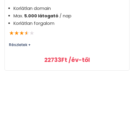
Korlátlan domain
Max.
5.000 látogató
/ nap
Korlátlan forgalom
★
★
★
★
★
Részletek +
22733
Ft
/év-től
Gyors reagálás és a magas
színvonalú, éjjel-nappali
támogatás
A szerverek gyorsak, stabilak és magas
rendelkezésre állással működnek
Megbízhatóság
8.6